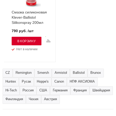
Смазка силиконовая
Klever-Ballistol
Silikonspray 200мл
790 руб. /шт
В КОРЗИНУ
Нет в наличии
CZ
Remington
Smersh
Armistol
Ballistol
Brunox
Huntex
Русак
Hoppe's
Canon
НПФ АКСИОМА
Hi-Tech
Россия
США
Германия
Франция
Швейцария
Финляндия
Чехия
Австрия