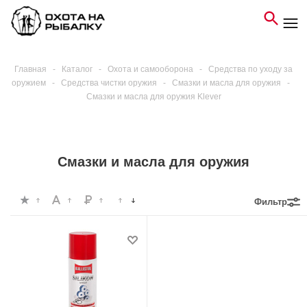
Главная
-
Каталог
-
Охота и самооборона
-
Средства по уходу за
оружием
-
Средства чистки оружия
-
Смазки и масла для оружия
-
Смазки и масла для оружия Klever
Смазки и масла для оружия
Фильтр