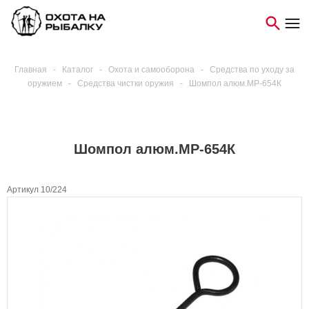
Главная
-
Каталог
-
Охота и самооборона
-
Средства по уходу за
оружием
-
Средства чистки оружия
-
Шомпол алюм.МР-654К
Шомпол алюм.МР-654К
Артикул 10/224