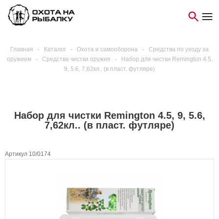
Главная
-
Каталог
-
Охота и самооборона
-
Средства по уходу за
оружием
-
Средства чистки оружия
-
Набор для чистки Remington 4.5,
9, 5.6, 7,62кл.. (в пласт. футляре)
Набор для чистки Remington 4.5, 9, 5.6,
7,62кл.. (в пласт. футляре)
Артикул 10/0174