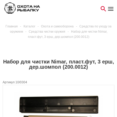
Главная
-
Каталог
-
Охота и самооборона
-
Средства по уходу за
оружием
-
Средства чистки оружия
-
Набор для чистки Nimar,
пласт.фут, 3 ерш, дер.шомпол (200.0012)
Набор для чистки Nimar, пласт.фут, 3 ерш,
дер.шомпол (200.0012)
Артикул 10/0304