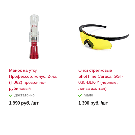
Манок на утку
Очки стрелковые
Профессор, конус, 2-яз.
ShotTime Caracal GST-
(H062) прозрачно-
035-BLK-Y (черные,
рубиновый
линза желтая)
Достаточно
Мало
1 990 руб. /шт
1 390 руб. /шт