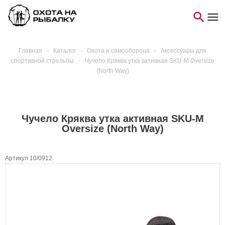
Главная
-
Каталог
-
Охота и самооборона
-
Аксессуары для
спортивной стрельбы
-
Чучело Кряква утка активная SKU-M Oversize
(North Way)
Чучело Кряква утка активная SKU-M
Oversize (North Way)
Артикул 10/0912