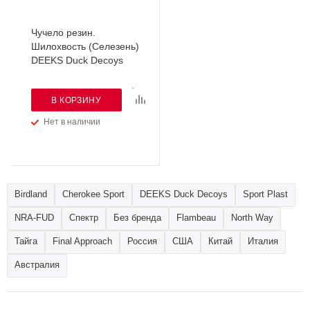
Чучело резин.
Шилохвость (Селезень)
DEEKS Duck Decoys
В КОРЗИНУ
Нет в наличии
Birdland
Cherokee Sport
DEEKS Duck Decoys
Sport Plast
NRA-FUD
Спектр
Без бренда
Flambeau
North Way
Тайга
Final Approach
Россия
США
Китай
Италия
Австралия