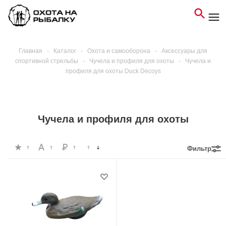
Главная
-
Каталог
-
Охота и самооборона
-
Аксессуары для
спортивной стрельбы
-
Чучела и профиля для охоты
-
Чучела и
профиля для охоты Duck Decoys
Чучела и профиля для охоты
Фильтр