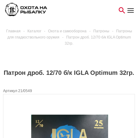
Главная
-
Каталог
-
Охота и самооборона
-
Патроны
-
Патроны
для гладкоствольного оружия
-
Патрон дроб. 12/70 б/к IGLA Optimum
32гр.
Патрон дроб. 12/70 б/к IGLA Optimum 32гр.
Артикул 21/0549