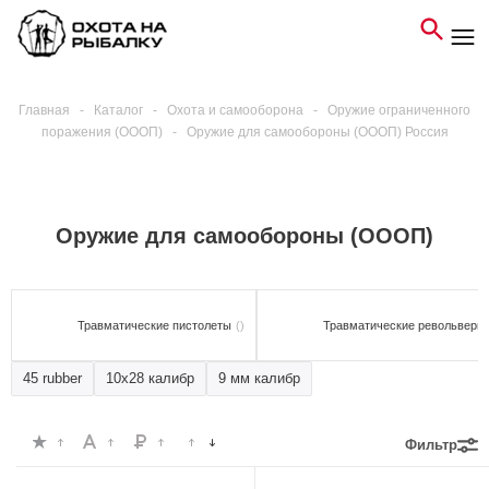
Главная
-
Каталог
-
Охота и самооборона
-
Оружие ограниченного
поражения (ОООП)
-
Оружие для самообороны (ОООП) Россия
Оружие для самообороны (ОООП)
Травматические пистолеты
()
Травматические револьверы
45 rubber
10х28 калибр
9 мм калибр
Фильтр