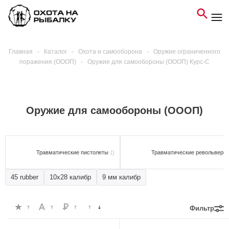
Главная
-
Каталог
-
Охота и самооборона
-
Оружие ограниченного
поражения (ОООП)
-
Оружие для самообороны (ОООП) Курс-С
Оружие для самообороны (ОООП)
Травматические пистолеты
()
Травматические револьверы
45 rubber
10х28 калибр
9 мм калибр
Фильтр