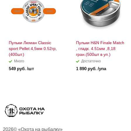
Пульки Люман Classic
Пульки H&N Finale Match
sport Pellet 4,5мм 0.52гр,
, гладк. 4.51мм ,8,18
(400шт.)
гран.(500шт в уп.)
Много
Достаточно
549 руб. /шт
1 890 руб. /упа
2026© «Охота на рыбалку»