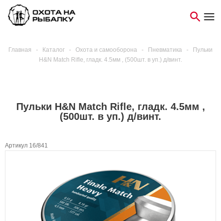
Главная
-
Каталог
-
Охота и самооборона
-
Пневматика
-
Пульки
H&N Match Rifle, гладк. 4.5мм , (500шт. в уп.) д/винт.
Пульки H&N Match Rifle, гладк. 4.5мм ,
(500шт. в уп.) д/винт.
Артикул 16/841