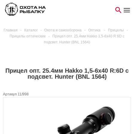
Главная
-
Каталог
-
Охота и самооборона
-
Оптика
-
Прицелы
-
Прицелы оптические
-
Прицел опт. 25.4мм Hakko 1,5-6x40 R:6D с
подсвет. Hunter (BNL 1564)
Прицел опт. 25.4мм Hakko 1,5-6x40 R:6D с
подсвет. Hunter (BNL 1564)
Артикул 11/998