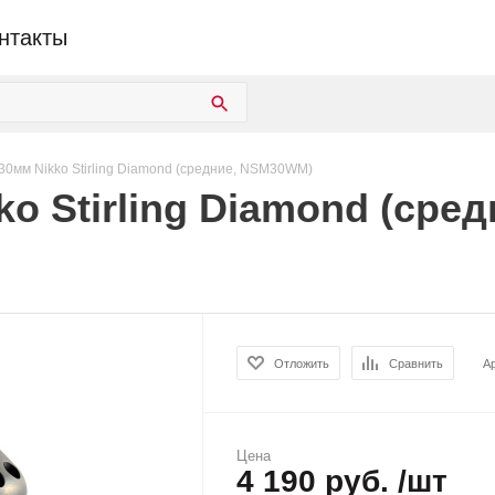
нтакты
30мм Nikko Stirling Diamond (средние, NSM30WM)
ko Stirling Diamond (ср
Отложить
Сравнить
А
Цена
4 190 руб. /шт