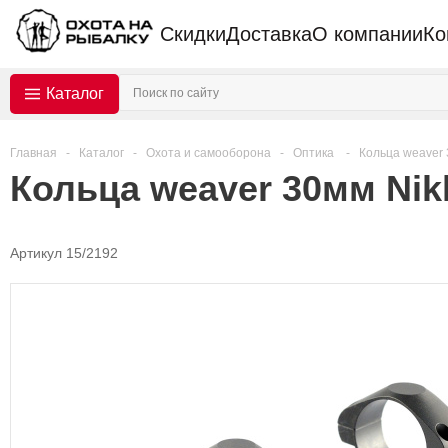
Скидки
Доставка
О компании
Ко
Каталог
Главная
-
Каталог
-
Охота и самооборона
-
Оптика
-
Кольца weaver 
Кольца weaver 30мм Nik
Артикул 15/2192