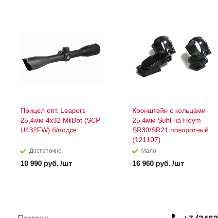
Прицел опт. Leapers
Кронштейн с кольцами
25,4мм 4x32 MilDot (SCP-
25.4мм Suhl на Heym
U432FW) б/подсв.
SR30/SR21 поворотный
(121107)
Достаточно
Мало
10 990 руб. /шт
16 960 руб. /шт