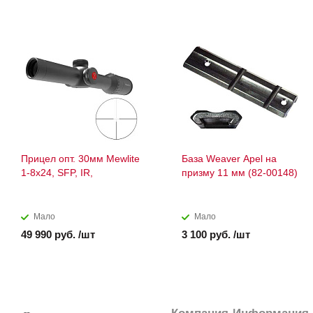
Прицел опт. 30мм Mewlite
База Weaver Apel на
1-8x24, SFP, IR,
призму 11 мм (82-00148)
Мало
Мало
49 990 руб. /шт
3 100 руб. /шт