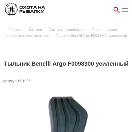
Главная
-
Каталог
-
Охота и самооборона
-
Тюнинг оружия
-
Тыльники и амортизаторы
-
Тыльник Benelli Argo F0098300 усиленный
Тыльник Benelli Argo F0098300 усиленный
Артикул 15/1095