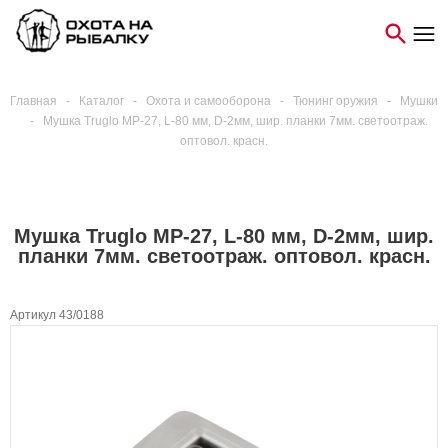
Главная
-
Каталог
-
Охота и самооборона
-
Тюнинг оружия
-
Мушки
-
Мушка Truglo МР-27, L-80 мм, D-2мм, шир. планки 7мм. светоотраж.
оптовол. красн.
Мушка Truglo МР-27, L-80 мм, D-2мм, шир.
планки 7мм. светоотраж. оптовол. красн.
Артикул 43/0188