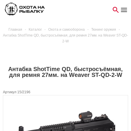
Главная
-
Каталог
-
Охота и самооборона
-
Тюнинг оружия
-
Антабка ShotTime QD, быстросъёмная, для ремня 27мм. на Weaver ST-QD-
2-W
Антабка ShotTime QD, быстросъёмная,
для ремня 27мм. на Weaver ST-QD-2-W
Артикул 15/2196